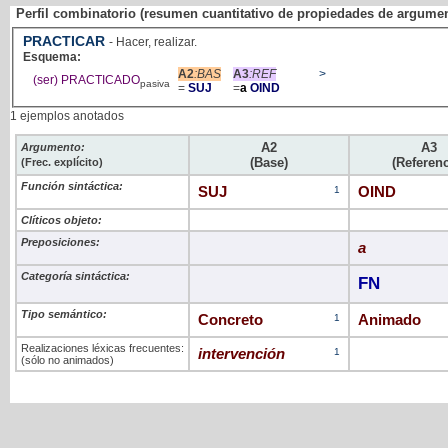
Perfil combinatorio (resumen cuantitativo de propiedades de argume
PRACTICAR
- Hacer, realizar.
Esquema:
A2
:BAS
A3
:REF
>
(ser) PRACTICADO
pasiva
=
SUJ
=
a
OIND
1 ejemplos anotados
A2
A3
Argumento:
(Base)
(Referenc
(Frec. explícito)
Función sintáctica:
SUJ
1
OIND
Clíticos objeto:
Preposiciones:
a
Categoría sintáctica:
FN
Tipo semántico:
Concreto
1
Animado
Realizaciones léxicas frecuentes:
intervención
1
(sólo no animados)