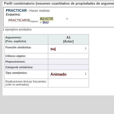
Perfil combinatorio (resumen cuantitativo de propiedades de argume
PRACTICAR
- Hacer, realizar.
Esquema:
A1
:ACTR
>
PRACTICARSE
impers
=
SUJ
1 ejemplos anotados
A1
Argumento:
(Actor)
(Frec. explícito)
Función sintáctica:
suj
1
Clíticos objeto:
Preposiciones:
Categoría sintáctica:
Tipo semántico:
Animado
1
Realizaciones léxicas frecuentes:
(sólo no animados)