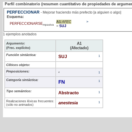
Perfil combinatorio (resumen cuantitativo de propiedades de argume
PERFECCIONAR
- Mejorar haciendo más prefecto [a alguien o algo]
Esquema:
A1
:AFEC
>
PERFECCIONARSE
mpasiva
=
SUJ
1 ejemplos anotados
A1
Argumento:
(Afectado)
(Frec. explícito)
Función sintáctica:
SUJ
1
Clíticos objeto:
Preposiciones:
ø
1
Categoría sintáctica:
FN
1
Tipo semántico:
Abstracto
1
Realizaciones léxicas frecuentes:
anestesia
1
(sólo no animados)