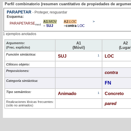
Perfil combinatorio (resumen cuantitativo de propiedades de argume
PARAPETAR
- Proteger, resguardar
Esquema:
A1
:MOV
A2
:LOC
>
PARAPETARSE
med
=
SUJ
=
contra
LOC
1 ejemplos anotados
A1
A2
Argumento:
(Móvil)
(Lugar
(Frec. explícito)
Función sintáctica:
SUJ
1
LOC
Clíticos objeto:
Preposiciones:
contra
Categoría sintáctica:
FN
Tipo semántico:
Animado
1
Concreto
Realizaciones léxicas frecuentes:
pared
(sólo no animados)