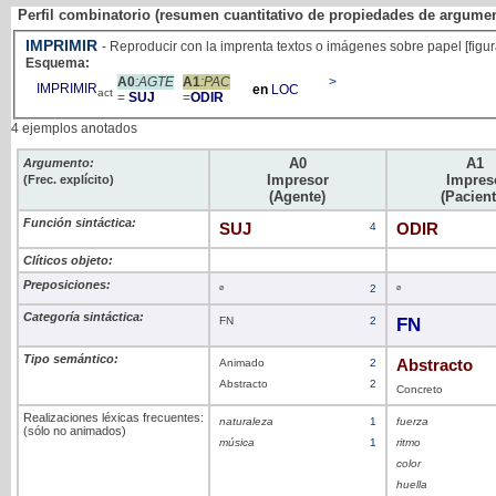
Perfil combinatorio (resumen cuantitativo de propiedades de argume
IMPRIMIR
- Reproducir con la imprenta textos o imágenes sobre papel [figura
Esquema:
A0
:AGTE
A1
:PAC
>
IMPRIMIR
en
LOC
act
=
SUJ
=
ODIR
4 ejemplos anotados
A0
A1
Argumento:
Impresor
Impres
(Frec. explícito)
(Agente)
(Pacient
Función sintáctica:
SUJ
4
ODIR
Clíticos objeto:
Preposiciones:
ø
2
ø
Categoría sintáctica:
FN
2
FN
Tipo semántico:
Animado
2
Abstracto
Abstracto
2
Concreto
Realizaciones léxicas frecuentes:
naturaleza
1
fuerza
(sólo no animados)
música
1
ritmo
color
huella