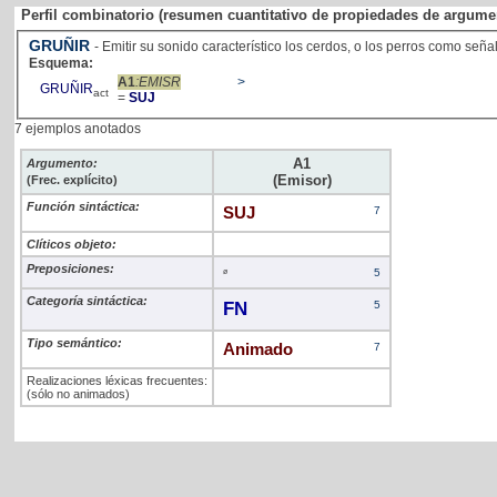
Perfil combinatorio (resumen cuantitativo de propiedades de argume
GRUÑIR
- Emitir su sonido característico los cerdos, o los perros como señ
Esquema:
A1
:EMISR
>
GRUÑIR
act
=
SUJ
7 ejemplos anotados
A1
Argumento:
(Emisor)
(Frec. explícito)
Función sintáctica:
SUJ
7
Clíticos objeto:
Preposiciones:
ø
5
Categoría sintáctica:
FN
5
Tipo semántico:
Animado
7
Realizaciones léxicas frecuentes:
(sólo no animados)