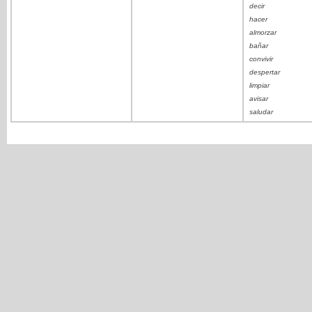
decir
hacer
almorzar
bañar
convivir
despertar
limpiar
avisar
saludar