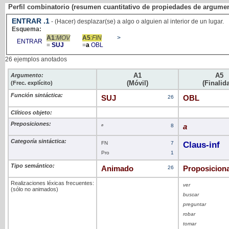
Perfil combinatorio (resumen cuantitativo de propiedades de argume
ENTRAR
.1
- (Hacer) desplazar(se) a algo o alguien al interior de un lugar.
Esquema:
A1
:MOV
A5
:FIN
>
ENTRAR
=
SUJ
=
a
OBL
26 ejemplos anotados
A1
A5
Argumento:
(Móvil)
(Finalid
(Frec. explícito)
Función sintáctica:
SUJ
26
OBL
Clíticos objeto:
Preposiciones:
ø
8
a
Categoría sintáctica:
FN
7
Claus-inf
Pro
1
Tipo semántico:
Animado
26
Proposiciona
Realizaciones léxicas frecuentes:
ver
(sólo no animados)
buscar
preguntar
robar
tomar