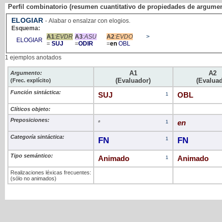
Perfil combinatorio (resumen cuantitativo de propiedades de argume
ELOGIAR
- Alabar o ensalzar con elogios.
Esquema:
A1
:EVDR
A3
:ASU
A2
:EVDO
>
ELOGIAR
=
SUJ
=
ODIR
=
en
OBL
1 ejemplos anotados
A1
A2
Argumento:
(Evaluador)
(Evalua
(Frec. explícito)
Función sintáctica:
SUJ
1
OBL
Clíticos objeto:
Preposiciones:
ø
1
en
Categoría sintáctica:
FN
1
FN
Tipo semántico:
Animado
1
Animado
Realizaciones léxicas frecuentes:
(sólo no animados)