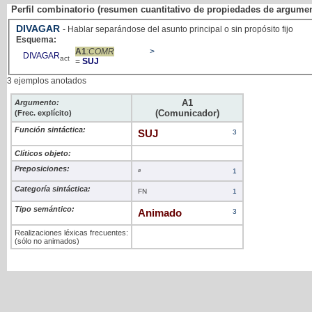
Perfil combinatorio (resumen cuantitativo de propiedades de argume
DIVAGAR
- Hablar separándose del asunto principal o sin propósito fijo
Esquema:
A1
:COMR
>
DIVAGAR
act
=
SUJ
3 ejemplos anotados
A1
Argumento:
(Comunicador)
(Frec. explícito)
Función sintáctica:
SUJ
3
Clíticos objeto:
Preposiciones:
ø
1
Categoría sintáctica:
FN
1
Tipo semántico:
Animado
3
Realizaciones léxicas frecuentes:
(sólo no animados)