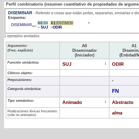
Perfil combinatorio (resumen cuantitativo de propiedades de argume
DISEMINAR
- Referido a cosas que están juntas, separarlas, enviarlas o di
Esquema:
A0
:INI
A1
:ENT/MOV
>
DISEMINAR
act
=
SUJ
=
ODIR
1 ejemplos anotados
A0
A1
Argumento:
Diseminador
Disemin
(Frec. explícito)
(Iniciador)
(Entidad/
Función sintáctica:
SUJ
1
ODIR
Clíticos objeto:
Preposiciones:
ø
Categoría sintáctica:
FN
Tipo semántico:
Animado
1
Abstracto
Realizaciones léxicas frecuentes:
alma
(sólo no animados)