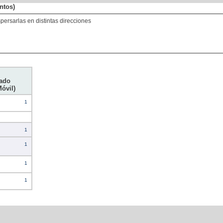
ntos)
spersarlas en distintas direcciones
ado
Móvil)
1
1
1
1
1