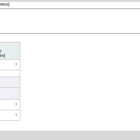
ntos)
o
ón)
1
1
1