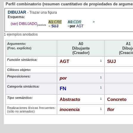
Perfil combinatorio (resumen cuantitativo de propiedades de argume
DIBUJAR
- Trazar una figura
Esquema:
A1
:CRE
A0
:CDR
>
(ser) DIBUJADO
pasiva
=
SUJ
=
por
AGT
1 ejemplos anotados
A0
A1
Argumento:
Dibujante
Dibuj
(Frec. explícito)
(Creador)
(Creaci
Función sintáctica:
AGT
1
SUJ
Clíticos objeto:
Preposiciones:
por
1
Categoría sintáctica:
FN
1
Tipo semántico:
Abstracto
1
Concreto
Realizaciones léxicas frecuentes:
inocencia
1
flor
(sólo no animados)