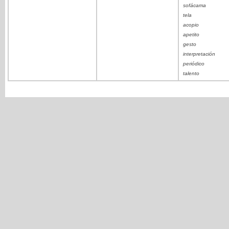
sofácama
tela
acopio
apetito
gesto
interpretación
periódico
talento