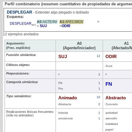
Perfil combinatorio (resumen cuantitativo de propiedades de argume
DESPLEGAR
- Extender algo plegado o doblado
Esquema:
A0
:AGTE/INI
A1
:AFEC/MOV
>
DESPLEGAR
act
=
SUJ
=
ODIR
12 ejemplos anotados
A0
A1
Argumento:
(Agente/Iniciador)
(Afectado/M
(Frec. explícito)
Función sintáctica:
SUJ
12
ODIR
Clíticos objeto:
Acus
Preposiciones:
ø
2
ø
Categoría sintáctica:
FN
1
FN
Pro
1
Tipo semántico:
Animado
10
Abstracto
Abstracto
2
Concreto
Realizaciones léxicas frecuentes:
historia
1
actividad
(sólo no animados)
conciencia
1
atención
habilidad
papel