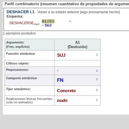
Perfil combinatorio (resumen cuantitativo de propiedades de argume
DESHACER
I
.1
- Volver a su estado anterior [algo previamante hecho]
Esquema:
A1
:DES
>
DESHACERSE
med
=
SUJ
1 ejemplos anotados
A1
Argumento:
(Destruido)
(Frec. explícito)
Función sintáctica:
SUJ
1
Clíticos objeto:
Preposiciones:
ø
1
Categoría sintáctica:
FN
1
Tipo semántico:
Concreto
1
Realizaciones léxicas frecuentes:
nudo
1
(sólo no animados)