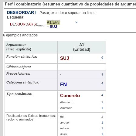
Perfil combinatorio (resumen cuantitativo de propiedades de argume
DESBORDAR
I
- Pasar, exceder o superar un límite
Esquema:
A1
:ENT
>
DESBORDARSE
med
=
SUJ
6 ejemplos anotados
A1
Argumento:
(Entidad)
(Frec. explícito)
Función sintáctica:
SUJ
6
Clíticos objeto:
Preposiciones:
ø
4
Categoría sintáctica:
FN
4
Tipo semántico:
Concreto
4
Abstracto
1
Animado
1
Realizaciones léxicas frecuentes:
río
2
(sólo no animados)
arroyo
1
retrete
1
dolor
1