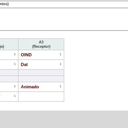
ntos)
A3
je)
(Receptor)
1
OIND
1
1
Dat
1
1
Animado
1
d
1