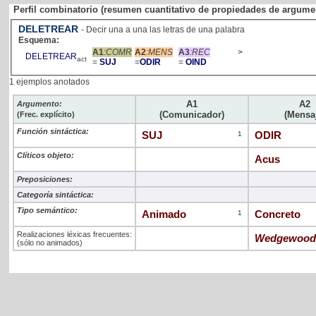
Perfil combinatorio (resumen cuantitativo de propiedades de argume
DELETREAR
- Decir una a una las letras de una palabra
Esquema:
A1
:COMR
A2
:MENS
A3
:REC
>
DELETREAR
act
=
SUJ
=
ODIR
=
OIND
1 ejemplos anotados
A1
A2
Argumento:
(Comunicador)
(Mensa
(Frec. explícito)
Función sintáctica:
SUJ
1
ODIR
Clíticos objeto:
Acus
Preposiciones:
Categoría sintáctica:
Tipo semántico:
Animado
1
Concreto
Realizaciones léxicas frecuentes:
Wedgewoo
(sólo no animados)