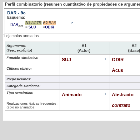
Perfil combinatorio (resumen cuantitativo de propiedades de argume
DAR
-
.9c
Esquema:
A1
:ACTR
A2
:BAS
>
DAR
act
=
SUJ
=
ODIR
1 ejemplos anotados
A1
A2
Argumento:
(Actor)
(Base)
(Frec. explícito)
Función sintáctica:
SUJ
1
ODIR
Clíticos objeto:
Acus
Preposiciones:
Categoría sintáctica:
Tipo semántico:
Animado
1
Abstracto
Realizaciones léxicas frecuentes:
contrato
(sólo no animados)