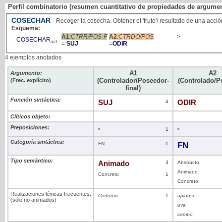
Perfil combinatorio (resumen cuantitativo de propiedades de argume
COSECHAR
- Recoger la cosecha. Obtener el 'fruto'/ resultado de una acció
Esquema:
A1
:CTRR/POS-F
A2
:CTRDO/POS
>
COSECHAR
act
=
SUJ
=
ODIR
4 ejemplos anotados
A1
A2
Argumento:
(Controlador/Poseedor-
(Controlado/P
(Frec. explícito)
final)
Función sintáctica:
SUJ
4
ODIR
Clíticos objeto:
Preposiciones:
ø
1
ø
Categoría sintáctica:
FN
1
FN
Tipo semántico:
Animado
3
Abstracto
Animado
Concreto
1
Concreto
Realizaciones léxicas frecuentes:
Codorniz
1
aplauso
(sólo no animados)
uva
campo