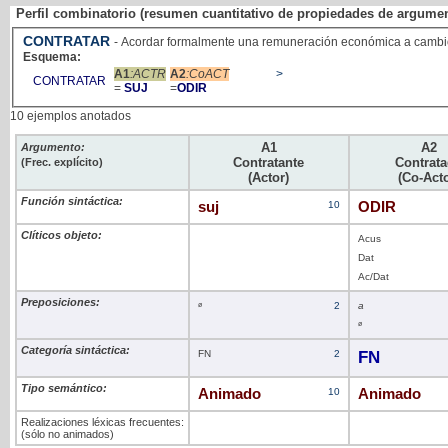
Perfil combinatorio (resumen cuantitativo de propiedades de argume
CONTRATAR
- Acordar formalmente una remuneración económica a cambio
Esquema:
A1
:ACTR
A2
:CoACT
>
CONTRATAR
=
SUJ
=
ODIR
10 ejemplos anotados
A1
A2
Argumento:
Contratante
Contrat
(Frec. explícito)
(Actor)
(Co-Acto
Función sintáctica:
suj
10
ODIR
Clíticos objeto:
Acus
Dat
Ac/Dat
Preposiciones:
ø
2
a
ø
Categoría sintáctica:
FN
2
FN
Tipo semántico:
Animado
10
Animado
Realizaciones léxicas frecuentes:
(sólo no animados)