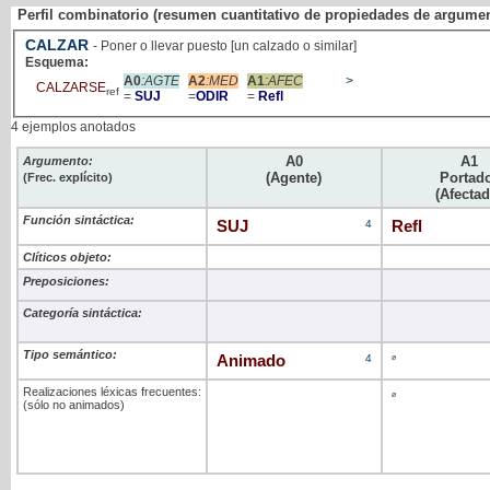
Perfil combinatorio (resumen cuantitativo de propiedades de argume
CALZAR
- Poner o llevar puesto [un calzado o similar]
Esquema:
A0
:AGTE
A2
:MED
A1
:AFEC
>
CALZARSE
ref
=
SUJ
=
ODIR
=
Refl
4 ejemplos anotados
A0
A1
Argumento:
(Agente)
Portad
(Frec. explícito)
(Afectad
Función sintáctica:
SUJ
4
Refl
Clíticos objeto:
Preposiciones:
Categoría sintáctica:
Tipo semántico:
Animado
4
ø
Realizaciones léxicas frecuentes:
ø
(sólo no animados)