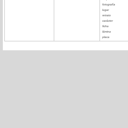
fotografía
lugar
retrato
carácter
ficha
lámina
placa