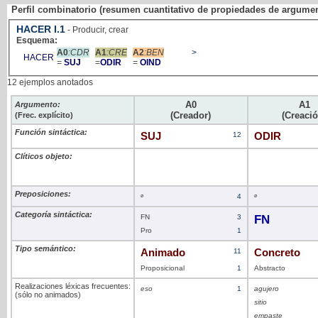
Perfil combinatorio (resumen cuantitativo de propiedades de argume
HACER
I
.1
- Producir, crear
Esquema:
A0
:CDR
A1
:CRE
A2
:BEN
>
HACER
=
SUJ
=
ODIR
=
OIND
12 ejemplos anotados
A0
A1
Argumento:
(Creador)
(Creació
(Frec. explícito)
Función sintáctica:
SUJ
12
ODIR
Clíticos objeto:
Preposiciones:
ø
4
ø
Categoría sintáctica:
FN
3
FN
Pro
1
Tipo semántico:
Animado
11
Concreto
Proposicional
1
Abstracto
Realizaciones léxicas frecuentes:
eso
1
agujero
(sólo no animados)
sitio
empaste