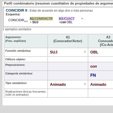
Perfil combinatorio (resumen cuantitativo de propiedades de argume
COINCIDIR
II
- Estar de acuerdo en algo dos o más personas
Esquema:
A1
:CONR/ACTR
A3
:/CoACT
>
COINCIDIR
act
=
SUJ
=
con
OBL
1 ejemplos anotados
A1
A3
Argumento:
(Conocedor/Actor)
Conocedo
(Frec. explícito)
(/Co-Act
Función sintáctica:
SUJ
1
OBL
Clíticos objeto:
Preposiciones:
con
Categoría sintáctica:
FN
Tipo semántico:
Animado
1
Animado
Realizaciones léxicas frecuentes:
(sólo no animados)