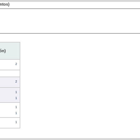
ntos)
ón)
2
2
1
1
1
1
1