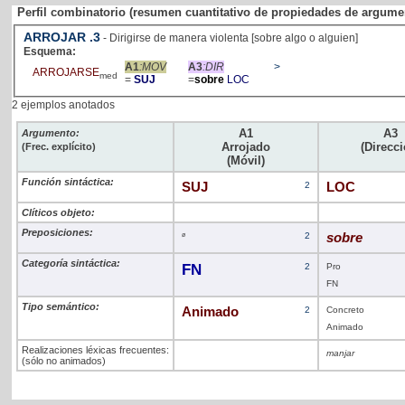
Perfil combinatorio (resumen cuantitativo de propiedades de argume
ARROJAR
.3
- Dirigirse de manera violenta [sobre algo o alguien]
Esquema:
A1
:MOV
A3
:DIR
>
ARROJARSE
med
=
SUJ
=
sobre
LOC
2 ejemplos anotados
A1
A3
Argumento:
Arrojado
(Direcci
(Frec. explícito)
(Móvil)
Función sintáctica:
SUJ
2
LOC
Clíticos objeto:
Preposiciones:
ø
2
sobre
Categoría sintáctica:
FN
2
Pro
FN
Tipo semántico:
Animado
2
Concreto
Animado
Realizaciones léxicas frecuentes:
manjar
(sólo no animados)