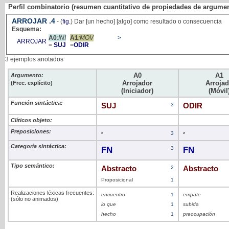
Perfil combinatorio (resumen cuantitativo de propiedades de argume
ARROJAR
.4
- (
fig.
) Dar [un hecho] [algo] como resultado o consecuencia
Esquema:
A0
:INI
A1
:MOV
>
ARROJAR
=
SUJ
=
ODIR
3 ejemplos anotados
A0
A1
Argumento:
Arrojador
Arroja
(Frec. explícito)
(Iniciador)
(Móvil
Función sintáctica:
SUJ
3
ODIR
Clíticos objeto:
Preposiciones:
ø
3
ø
Categoría sintáctica:
FN
3
FN
Tipo semántico:
Abstracto
2
Abstracto
Proposicional
1
Realizaciones léxicas frecuentes:
encuentro
1
empate
(sólo no animados)
lo que
1
subida
hecho
1
preocupación