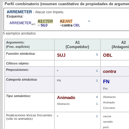
Perfil combinatorio (resumen cuantitativo de propiedades de argume
ARREMETER
- Atacar con ímpetu.
Esquema:
A1
:CTDR
A2
:ANT
>
ARREMETER
act
=
SUJ
=
contra
OBL
5 ejemplos anotados
A1
A2
Argumento:
(Competidor)
(Antagoni
(Frec. explícito)
Función sintáctica:
SUJ
5
OBL
Clíticos objeto:
Preposiciones:
ø
1
contra
Categoría sintáctica:
FN
1
FN
Pro
Tipo semántico:
Animado
4
Abstracto
Animado
Abstracto
1
Concreto
Realizaciones léxicas frecuentes:
ø
1
causa
(sólo no animados)
sentido
país