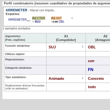
Perfil combinatorio (resumen cuantitativo de propiedades de argume
ARREMETER
- Atacar con ímpetu.
Esquema:
A1
:CTDR
A2
:ANT
>
ARREMETER
act
=
SUJ
=
con
OBL
1 ejemplos anotados
A1
A2
Argumento:
(Competidor)
(Antagoni
(Frec. explícito)
Función sintáctica:
SUJ
1
OBL
Clíticos objeto:
Preposiciones:
con
Categoría sintáctica:
FN
Tipo semántico:
Animado
1
Concreto
Realizaciones léxicas frecuentes:
todo
(sólo no animados)