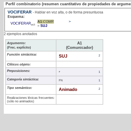
Perfil combinatorio (resumen cuantitativo de propiedades de argume
VOCIFERAR
- Hablar en voz alta, o de forma presuntuosa
Esquema:
A1
:COMR
>
VOCIFERAR
act
=
SUJ
2 ejemplos anotados
A1
Argumento:
(Comunicador)
(Frec. explícito)
Función sintáctica:
SUJ
2
Clíticos objeto:
Preposiciones:
ø
1
Categoría sintáctica:
FN
1
Tipo semántico:
Animado
2
Realizaciones léxicas frecuentes:
(sólo no animados)