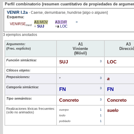
Perfil combinatorio (resumen cuantitativo de propiedades de argume
VENIR
I
.2a
- Caerse, derrumbarse, hundirse [algo o alguien]
Esquema:
A1
:MOV
A3
:DIR
>
VENIRSE
med
=
SUJ
=
a
LOC
3 ejemplos anotados
A1
A3
Argumento:
Viniente
Direcci
(Frec. explícito)
(Móvil)
Función sintáctica:
SUJ
3
LOC
Clíticos objeto:
Preposiciones:
ø
3
a
Categoría sintáctica:
FN
3
FN
Tipo semántico:
Concreto
3
Concreto
Realizaciones léxicas frecuentes:
cuerpo
1
suelo
(sólo no animados)
todo
1
poblado
1