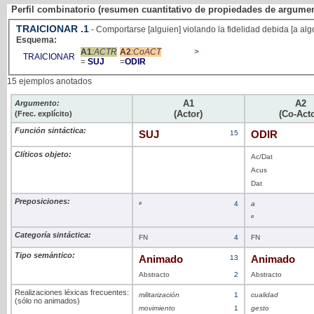
Perfil combinatorio (resumen cuantitativo de propiedades de argume
TRAICIONAR
.1
- Comportarse [alguien] violando la fidelidad debida [a alg
Esquema:
A1
:ACTR
A2
:CoACT
>
TRAICIONAR
=
SUJ
=
ODIR
15 ejemplos anotados
A1
A2
Argumento:
(Actor)
(Co-Acto
(Frec. explícito)
Función sintáctica:
SUJ
15
ODIR
Clíticos objeto:
Ac/Dat
Acus
Dat
Preposiciones:
ø
4
a
ø
Categoría sintáctica:
FN
4
FN
Tipo semántico:
Animado
13
Animado
Abstracto
2
Abstracto
Realizaciones léxicas frecuentes:
militarización
1
cualidad
(sólo no animados)
movimiento
1
gesto