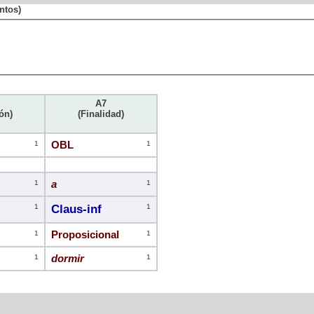
ntos)
A7
ón)
(Finalidad)
1
OBL
1
1
a
1
1
Claus-inf
1
1
Proposicional
1
1
dormir
1