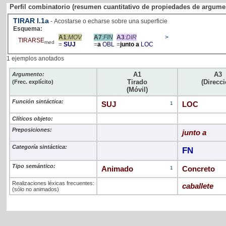
Perfil combinatorio (resumen cuantitativo de propiedades de argume
TIRAR
I
.1a
- Acostarse o echarse sobre una superficie
Esquema:
A1
:MOV
A7
:FIN
A3
:DIR
>
TIRARSE
med
=
SUJ
=
a
OBL
=
junto a
LOC
1 ejemplos anotados
A1
A3
Argumento:
Tirado
(Direcci
(Frec. explícito)
(Móvil)
Función sintáctica:
SUJ
1
LOC
Clíticos objeto:
Preposiciones:
junto a
Categoría sintáctica:
FN
Tipo semántico:
Animado
1
Concreto
Realizaciones léxicas frecuentes:
caballete
(sólo no animados)