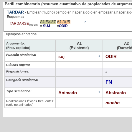
Perfil combinatorio (resumen cuantitativo de propiedades de argume
TARDAR
- Emplear (mucho) tiempo en hacer algo o en empezar a hacer alg
Esquema:
A1
:EXIST
A2
:DUR
>
TARDARSE
impers
=
SUJ
=
ODIR
1 ejemplos anotados
A1
A2
Argumento:
(Existente)
(Duració
(Frec. explícito)
Función sintáctica:
suj
1
ODIR
Clíticos objeto:
Preposiciones:
ø
Categoría sintáctica:
FN
Tipo semántico:
Animado
1
Abstracto
Realizaciones léxicas frecuentes:
mucho
(sólo no animados)