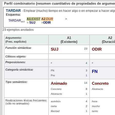
Perfil combinatorio (resumen cuantitativo de propiedades de argume
TARDAR
- Emplear (mucho) tiempo en hacer algo o en empezar a hacer alg
Esquema:
A1
:EXIST
A2
:DUR
>
TARDAR
act
=
SUJ
=
ODIR
23 ejemplos anotados
A1
A2
Argumento:
(Existente)
(Duració
(Frec. explícito)
Función sintáctica:
SUJ
23
ODIR
Clíticos objeto:
Preposiciones:
ø
4
ø
Categoría sintáctica:
FN
3
FN
Pro
1
Tipo semántico:
Animado
14
Concreto
Concreto
8
Abstracto
Abstracto
1
Realizaciones léxicas frecuentes:
autobús
4
hora
(sólo no animados)
carta
2
mucho
libertad
1
tanto