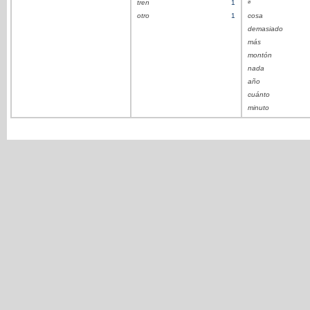
tren
1
ø
otro
1
cosa
demasiado
más
montón
nada
año
cuánto
minuto