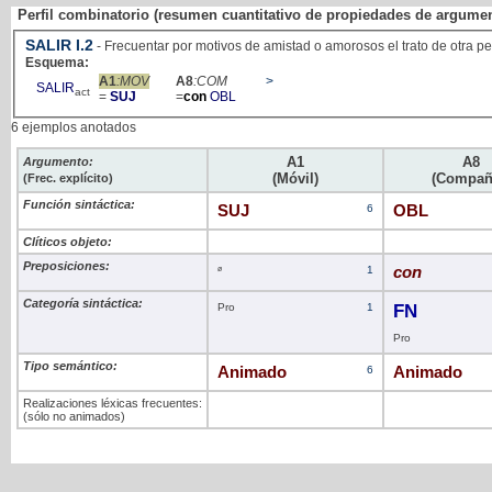
Perfil combinatorio (resumen cuantitativo de propiedades de argume
SALIR
I
.2
- Frecuentar por motivos de amistad o amorosos el trato de otra p
Esquema:
A1
:MOV
A8
:COM
>
SALIR
act
=
SUJ
=
con
OBL
6 ejemplos anotados
A1
A8
Argumento:
(Móvil)
(Compañ
(Frec. explícito)
Función sintáctica:
SUJ
6
OBL
Clíticos objeto:
Preposiciones:
ø
1
con
Categoría sintáctica:
Pro
1
FN
Pro
Tipo semántico:
Animado
6
Animado
Realizaciones léxicas frecuentes:
(sólo no animados)