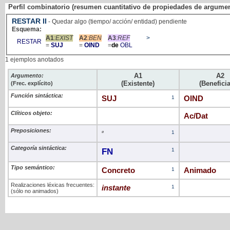
Perfil combinatorio (resumen cuantitativo de propiedades de argume
RESTAR
II
- Quedar algo (tiempo/ acción/ entidad) pendiente
Esquema:
A1
:EXIST
A2
:BEN
A3
:REF
>
RESTAR
=
SUJ
=
OIND
=
de
OBL
1 ejemplos anotados
A1
A2
Argumento:
(Existente)
(Beneficia
(Frec. explícito)
Función sintáctica:
SUJ
1
OIND
Clíticos objeto:
Ac/Dat
Preposiciones:
ø
1
Categoría sintáctica:
FN
1
Tipo semántico:
Concreto
1
Animado
Realizaciones léxicas frecuentes:
instante
1
(sólo no animados)