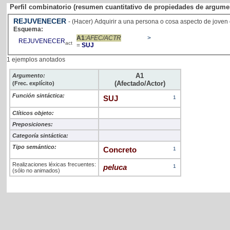
Perfil combinatorio (resumen cuantitativo de propiedades de argume
REJUVENECER
- (Hacer) Adquirir a una persona o cosa aspecto 
Esquema:
A1
:AFEC/ACTR
>
REJUVENECER
act
=
SUJ
1 ejemplos anotados
A1
Argumento:
(Afectado/Actor)
(Frec. explícito)
Función sintáctica:
SUJ
1
Clíticos objeto:
Preposiciones:
Categoría sintáctica:
Tipo semántico:
Concreto
1
Realizaciones léxicas frecuentes:
peluca
1
(sólo no animados)