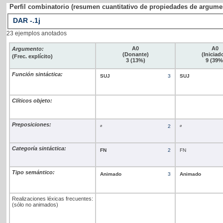
Perfil combinatorio (resumen cuantitativo de propiedades de argume
DAR
-
.1j
23 ejemplos anotados
A0
A0
Argumento:
(Donante)
(Iniciad
(Frec. explícito)
3 (13%)
9 (39%
Función sintáctica:
SUJ
3
SUJ
Clíticos objeto:
Preposiciones:
ø
2
ø
Categoría sintáctica:
FN
2
FN
Tipo semántico:
Animado
3
Animado
Realizaciones léxicas frecuentes:
(sólo no animados)