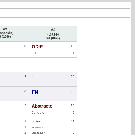
A2
A2
osesión)
(Base)
3 (13%)
20 (86%)
3
ODIR
19
SUJ
1
3
ø
20
3
FN
20
3
Abstracto
18
Concreto
2
1
orden
11
1
instrucción
6
1
indicación
2