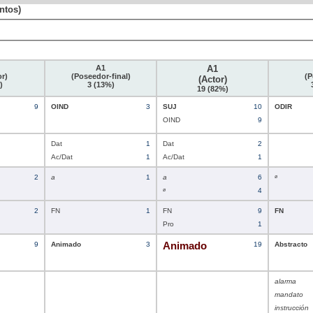
ntos)
A1
A1
or)
(Poseedor-final)
(P
(Actor)
)
3 (13%)
19 (82%)
9
OIND
3
SUJ
10
ODIR
OIND
9
Dat
1
Dat
2
Ac/Dat
1
Ac/Dat
1
2
a
1
a
6
ø
ø
4
2
FN
1
FN
9
FN
Pro
1
9
Animado
3
Animado
19
Abstracto
alarma
mandato
instrucción