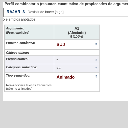
Perfil combinatorio (resumen cuantitativo de propiedades de argume
RAJAR
.3
- Desistir de hacer [algo]
5 ejemplos anotados
A1
Argumento:
(Afectado)
(Frec. explícito)
5 (100%)
Función sintáctica:
SUJ
5
Clíticos objeto:
Preposiciones:
ø
2
Categoría sintáctica:
Pro
2
Tipo semántico:
Animado
5
Realizaciones léxicas frecuentes:
(sólo no animados)