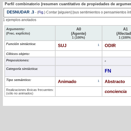
Perfil combinatorio (resumen cuantitativo de propiedades de argume
DESNUDAR
.3
- (
Fig.
) Contar [alguien] [sus sentimientos o pensamientos ín
1 ejemplos anotados
A0
A1
Argumento:
(Agente)
(Afectad
(Frec. explícito)
1 (100%)
1 (100%
Función sintáctica:
SUJ
1
ODIR
Clíticos objeto:
Preposiciones:
ø
Categoría sintáctica:
FN
Tipo semántico:
Animado
1
Abstracto
Realizaciones léxicas frecuentes:
conciencia
(sólo no animados)