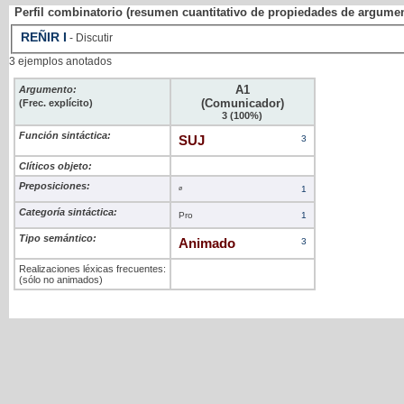
Perfil combinatorio (resumen cuantitativo de propiedades de argume
REÑIR
I
- Discutir
3 ejemplos anotados
A1
Argumento:
(Comunicador)
(Frec. explícito)
3 (100%)
Función sintáctica:
SUJ
3
Clíticos objeto:
Preposiciones:
ø
1
Categoría sintáctica:
Pro
1
Tipo semántico:
Animado
3
Realizaciones léxicas frecuentes:
(sólo no animados)