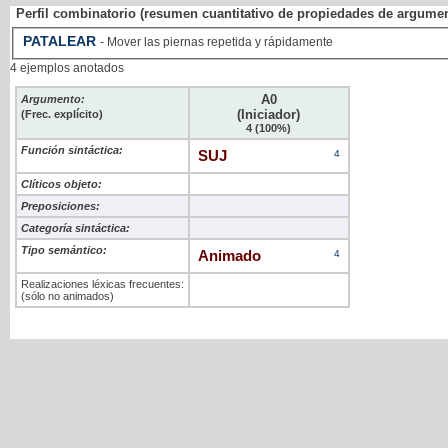
Perfil combinatorio (resumen cuantitativo de propiedades de argume
PATALEAR
- Mover las piernas repetida y rápidamente
4 ejemplos anotados
A0
Argumento:
(Iniciador)
(Frec. explícito)
4 (100%)
Función sintáctica:
SUJ
4
Clíticos objeto:
Preposiciones:
Categoría sintáctica:
Tipo semántico:
Animado
4
Realizaciones léxicas frecuentes:
(sólo no animados)