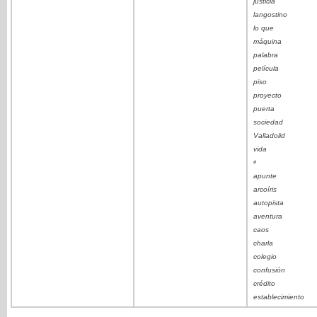
justicia
langostino
lo que
máquina
palabra
película
piso
proyecto
puerta
sociedad
Valladolid
vida
ø
apunte
arcoíris
autopista
aventura
caos
charla
colegio
confusión
crédito
establecimiento