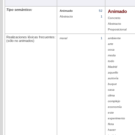
Tipo semántico:
Animado
52
Animado
Abstracto
1
Concreto
Abstracto
Proposicional
Realizaciones léxicas frecuentes:
moral
1
ambiente
(sólo no animados)
arte
cosa
moda
todo
Madrid
aquello
autovía
buque
casa
clima
complejo
economía
este
experimento
flota
hacer