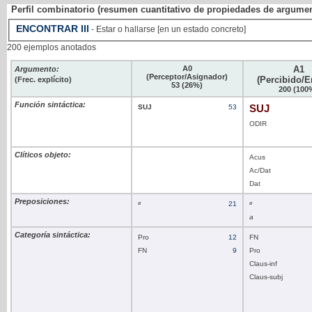
Perfil combinatorio (resumen cuantitativo de propiedades de argume
ENCONTRAR
III
- Estar o hallarse [en un estado concreto]
200 ejemplos anotados
A0
A1
Argumento:
(Perceptor/Asignador)
(Percibido/E
(Frec. explícito)
53 (26%)
200 (100
Función sintáctica:
SUJ
53
SUJ
ODIR
Clíticos objeto:
Acus
Ac/Dat
Dat
Preposiciones:
ø
21
ø
a
Categoría sintáctica:
Pro
12
FN
FN
9
Pro
Claus-inf
Claus-subj