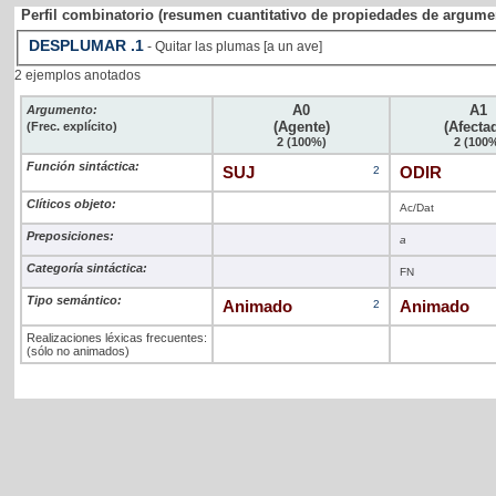
Perfil combinatorio (resumen cuantitativo de propiedades de argume
DESPLUMAR
.1
- Quitar las plumas [a un ave]
2 ejemplos anotados
A0
A1
Argumento:
(Agente)
(Afecta
(Frec. explícito)
2 (100%)
2 (100
Función sintáctica:
SUJ
2
ODIR
Clíticos objeto:
Ac/Dat
Preposiciones:
a
Categoría sintáctica:
FN
Tipo semántico:
Animado
2
Animado
Realizaciones léxicas frecuentes:
(sólo no animados)