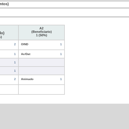
ntos)
A2
(Beneficiario)
do)
1 (50%)
%)
2
OIND
1
1
Ac/Dat
1
1
1
2
Animado
1