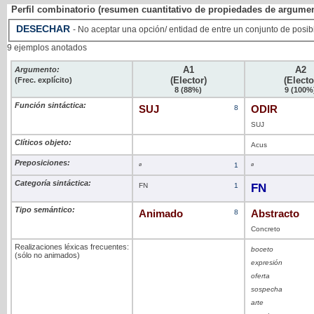
Perfil combinatorio (resumen cuantitativo de propiedades de argume
DESECHAR
- No aceptar una opción/ entidad de entre un conjunto de posib
9 ejemplos anotados
A1
A2
Argumento:
(Elector)
(Electo
(Frec. explícito)
8 (88%)
9 (100%
Función sintáctica:
SUJ
8
ODIR
SUJ
Clíticos objeto:
Acus
Preposiciones:
ø
1
ø
Categoría sintáctica:
FN
1
FN
Tipo semántico:
Animado
8
Abstracto
Concreto
Realizaciones léxicas frecuentes:
boceto
(sólo no animados)
expresión
oferta
sospecha
arte