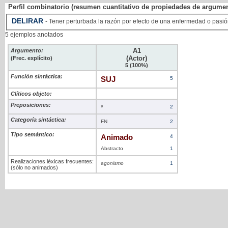
Perfil combinatorio (resumen cuantitativo de propiedades de argume
DELIRAR
- Tener perturbada la razón por efecto de una enfermedad o pasi
5 ejemplos anotados
A1
Argumento:
(Actor)
(Frec. explícito)
5 (100%)
Función sintáctica:
SUJ
5
Clíticos objeto:
Preposiciones:
ø
2
Categoría sintáctica:
FN
2
Tipo semántico:
Animado
4
Abstracto
1
Realizaciones léxicas frecuentes:
agonismo
1
(sólo no animados)