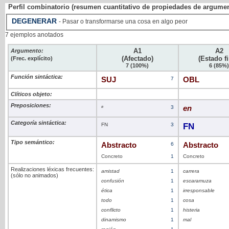
Perfil combinatorio (resumen cuantitativo de propiedades de argume
DEGENERAR
- Pasar o transformarse una cosa en algo peor
7 ejemplos anotados
A1
A2
Argumento:
(Afectado)
(Estado fi
(Frec. explícito)
7 (100%)
6 (85%
Función sintáctica:
SUJ
7
OBL
Clíticos objeto:
Preposiciones:
ø
3
en
Categoría sintáctica:
FN
3
FN
Tipo semántico:
Abstracto
6
Abstracto
Concreto
1
Concreto
Realizaciones léxicas frecuentes:
amistad
1
carrera
(sólo no animados)
confusión
1
escaramuza
ética
1
irresponsable
todo
1
cosa
conflicto
1
histeria
dinamismo
1
mal