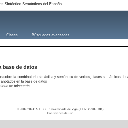
s Sintáctico-Semánticos del Español
Clases
Búsquedas avanzadas
a base de datos
os sobre la combinatoria sintáctica y semántica de verbos, clases semánticas 
 anotados en la base de datos
criterio de búsqueda
© 2002-2024: ADESSE. Universidade de Vigo (ISSN: 2990-3181)
Condiciones de uso