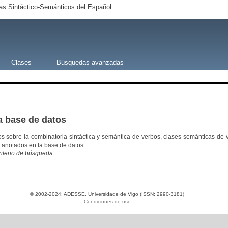
s Sintáctico-Semánticos del Español
Clases
Búsquedas avanzadas
a base de datos
os sobre la combinatoria sintáctica y semántica de verbos, clases semánticas 
 anotados en la base de datos
criterio de búsqueda
© 2002-2024: ADESSE. Universidade de Vigo (ISSN: 2990-3181)
Condiciones de uso